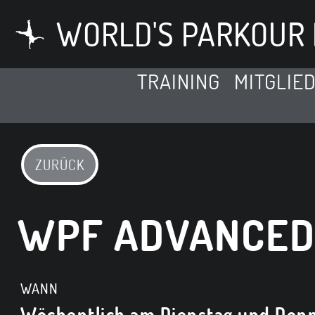
WORLD'S PARKOUR 
TRAINING
MITGLIE
ZURÜCK
WPF ADVANCE
WANN
Wöchentlich am Dienstag und Donn