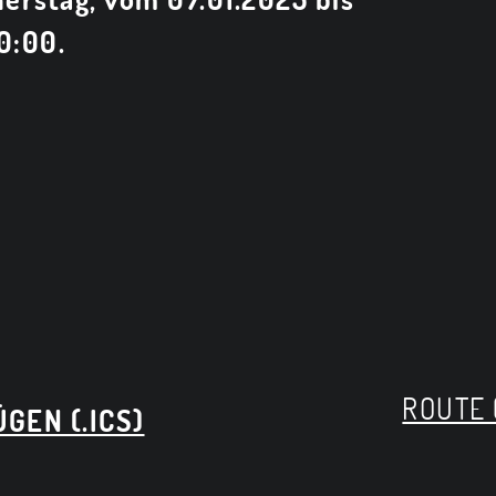
0:00.
ROUTE 
GEN (.ICS)